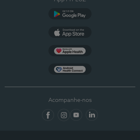
Google Play
App Store
Apple Health
Health Connect
Acompanhe-nos
Facebook
Instagram
YouTube
LinkedIn