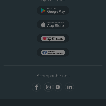
Google Play
App Store
Apple Health
Health Connect
Acompanhe-nos
Facebook
Instagram
YouTube
LinkedIn