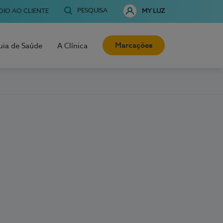
PESQUISA
OIO AO CLIENTE
MY LUZ
Marcações
uia de Saúde
A Clínica