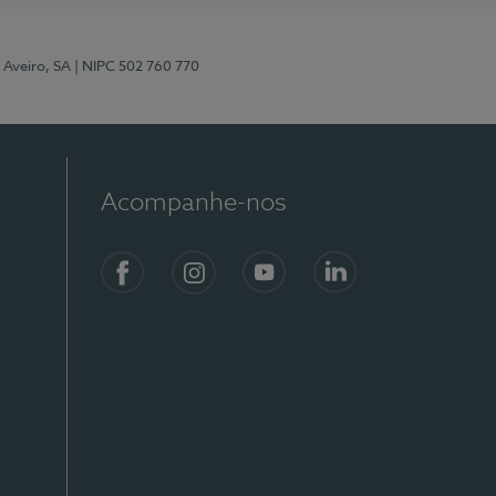
 Aveiro, SA
| NIPC 502 760 770
Acompanhe-nos
Facebook
Instagram
YouTube
LinkedIn