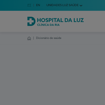
Idioma em Português
PT
English Language
EN
UNIDADES LUZ SAÚDE
Escolha o seu idioma
Hospital da Luz Clínica da Ria
Dicionário de saúde
Homepage