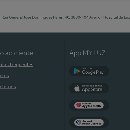
| Rua General José Domingues Peres, 40, 3800-404 Aveiro
| Hospital da Luz
o ao cliente
App MY LUZ
ntas frequentes
ctos
Google Play
cte-nos
App Store
Apple Health
Health Connect