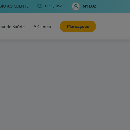
PESQUISA
OIO AO CLIENTE
MY LUZ
Marcações
uia de Saúde
A Clínica