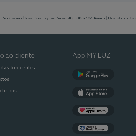
| Rua General José Domingues Peres, 40, 3800-404 Aveiro
| Hospital da Luz
o ao cliente
App MY LUZ
ntas frequentes
ctos
Google Play
cte-nos
App Store
Apple Health
Health Connect