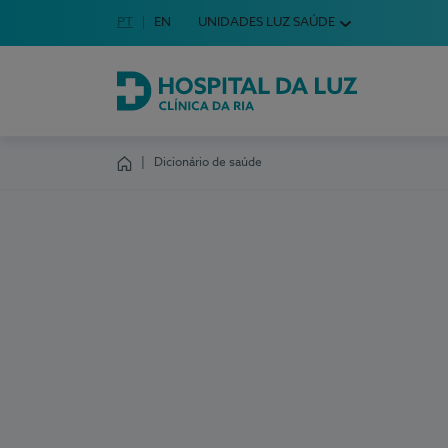
Idioma em Português
PT
English Language
EN
UNIDADES LUZ SAÚDE
Escolha o seu idioma
Hospital da Luz Clínica da Ria
Dicionário de saúde
Homepage