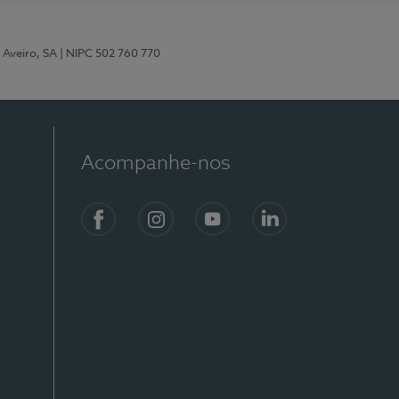
 Aveiro, SA
| NIPC 502 760 770
Acompanhe-nos
Facebook
Instagram
YouTube
LinkedIn