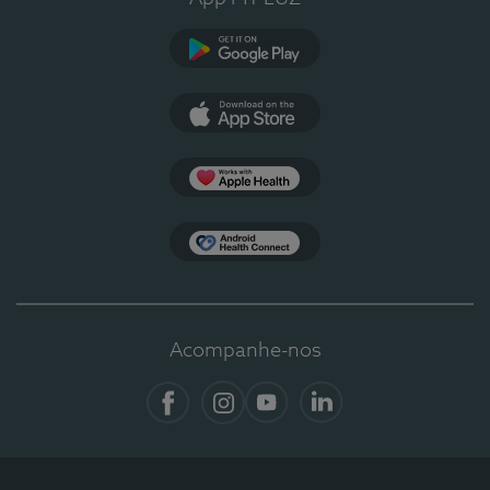
Google Play
App Store
Apple Health
Health Connect
Acompanhe-nos
Facebook
Instagram
YouTube
LinkedIn