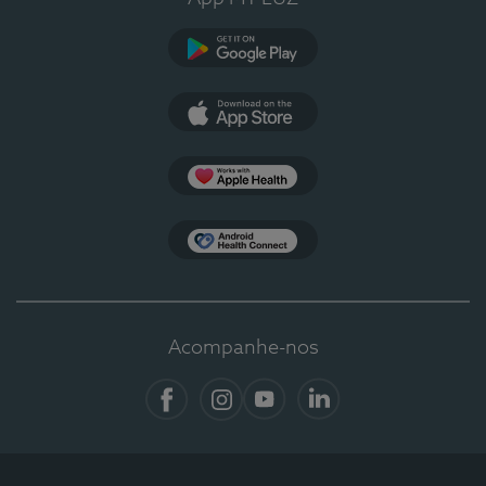
Google Play
App Store
Apple Health
Health Connect
Acompanhe-nos
Facebook
Instagram
YouTube
LinkedIn