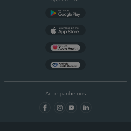
Google Play
App Store
Apple Health
Health Connect
Acompanhe-nos
Facebook
Instagram
YouTube
LinkedIn