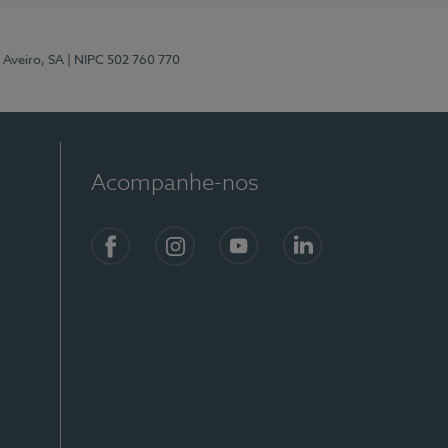
 Aveiro, SA
| NIPC 502 760 770
Acompanhe-nos
Facebook
Instagram
YouTube
LinkedIn