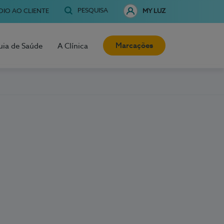
PESQUISA
OIO AO CLIENTE
MY LUZ
Marcações
uia de Saúde
A Clínica