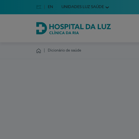
Idioma em Português
PT
English Language
EN
UNIDADES LUZ SAÚDE
Escolha o seu idioma
Hospital da Luz Clínica da Ria
Dicionário de saúde
Homepage