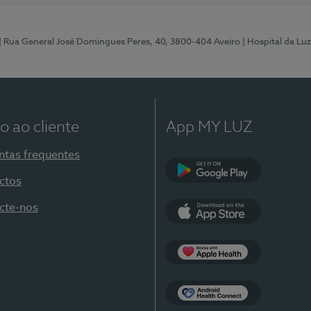
| Rua General José Domingues Peres, 40, 3800-404 Aveiro
| Hospital da Luz
o ao cliente
App MY LUZ
ntas frequentes
ctos
Google Play
cte-nos
App Store
Apple Health
Health Connect