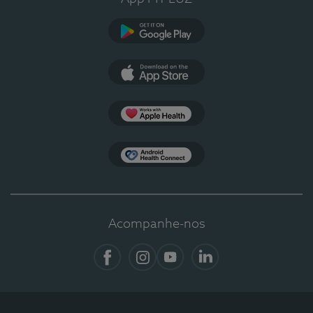
Google Play
App Store
Apple Health
Health Connect
Acompanhe-nos
Facebook
Instagram
YouTube
LinkedIn