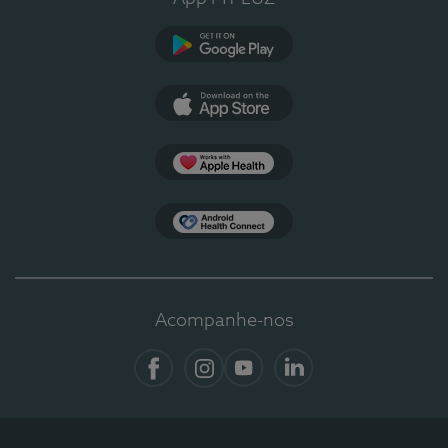
Google Play
App Store
Apple Health
Health Connect
Acompanhe-nos
Facebook
Instagram
YouTube
LinkedIn