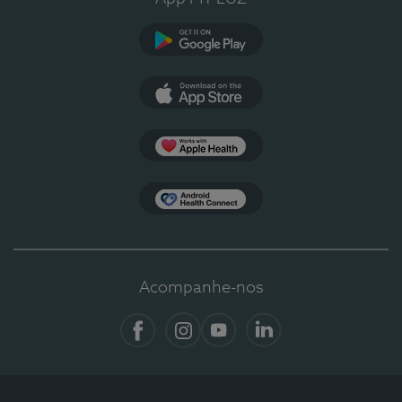
Google Play
App Store
Apple Health
Health Connect
Acompanhe-nos
Facebook
Instagram
YouTube
LinkedIn