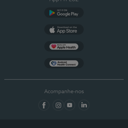
Google Play
App Store
Apple Health
Health Connect
Acompanhe-nos
Facebook
Instagram
YouTube
LinkedIn