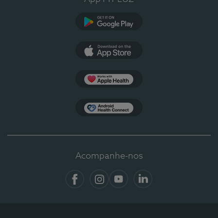
Google Play
App Store
Apple Health
Health Connect
Acompanhe-nos
Facebook
Instagram
YouTube
LinkedIn