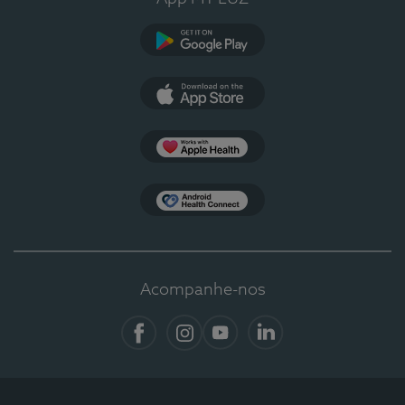
Google Play
App Store
Apple Health
Health Connect
Acompanhe-nos
Facebook
Instagram
YouTube
LinkedIn