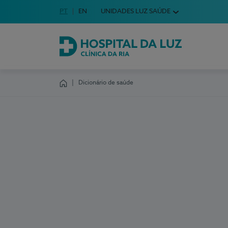
Idioma em Português
PT
English Language
EN
UNIDADES LUZ SAÚDE
Escolha o seu idioma
Hospital da Luz Clínica da Ria
Dicionário de saúde
Homepage