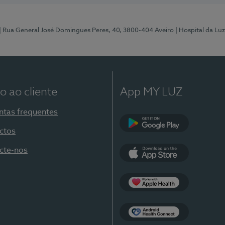
| Rua General José Domingues Peres, 40, 3800-404 Aveiro
| Hospital da Luz
o ao cliente
App MY LUZ
ntas frequentes
ctos
Google Play
cte-nos
App Store
Apple Health
Health Connect