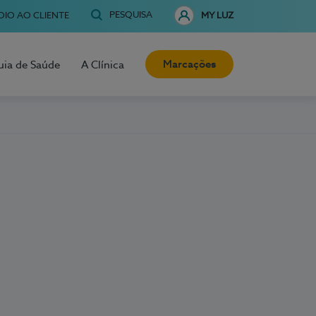
PESQUISA
OIO AO CLIENTE
MY LUZ
Marcações
uia de Saúde
A Clínica