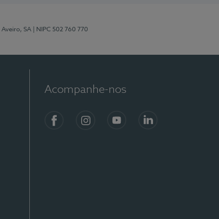
 Aveiro, SA
| NIPC 502 760 770
Acompanhe-nos
Facebook
Instagram
YouTube
LinkedIn