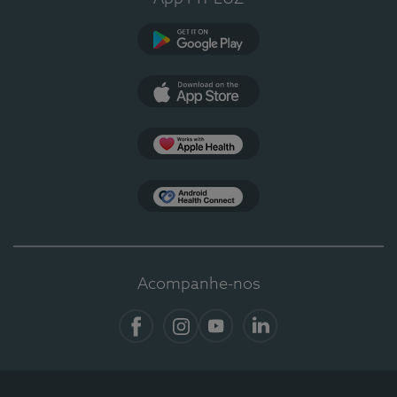
Google Play
App Store
Apple Health
Health Connect
Acompanhe-nos
Facebook
Instagram
YouTube
LinkedIn