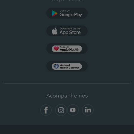
Google Play
App Store
Apple Health
Health Connect
Acompanhe-nos
Facebook
Instagram
YouTube
LinkedIn