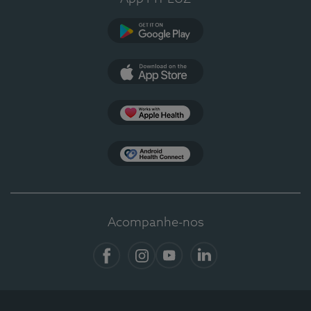
Google Play
App Store
Apple Health
Health Connect
Acompanhe-nos
Facebook
Instagram
YouTube
LinkedIn