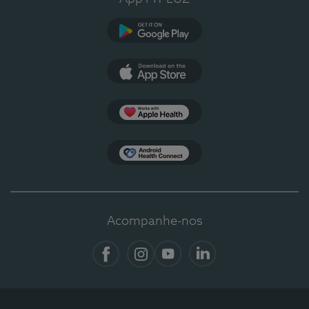
Google Play
App Store
Apple Health
Health Connect
Acompanhe-nos
Facebook
Instagram
YouTube
LinkedIn