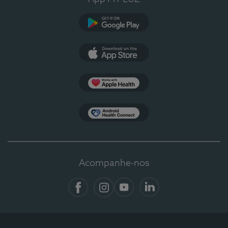
Google Play
App Store
Apple Health
Health Connect
Acompanhe-nos
Facebook
Instagram
YouTube
LinkedIn