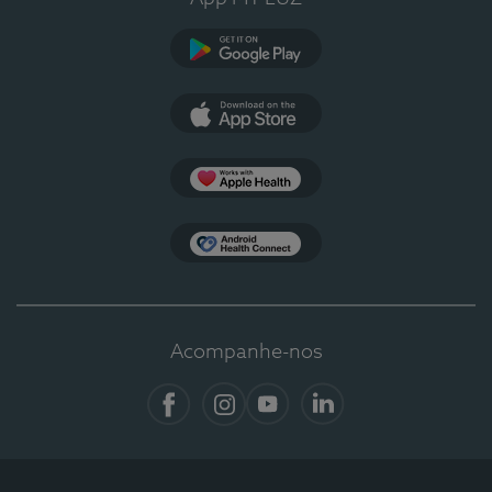
Google Play
App Store
Apple Health
Health Connect
Acompanhe-nos
Facebook
Instagram
YouTube
LinkedIn