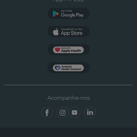
Google Play
App Store
Apple Health
Health Connect
Acompanhe-nos
Facebook
Instagram
YouTube
LinkedIn