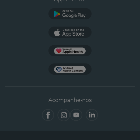
Google Play
App Store
Apple Health
Health Connect
Acompanhe-nos
Facebook
Instagram
YouTube
LinkedIn