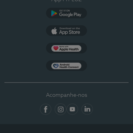
Google Play
App Store
Apple Health
Health Connect
Acompanhe-nos
Facebook
Instagram
YouTube
LinkedIn