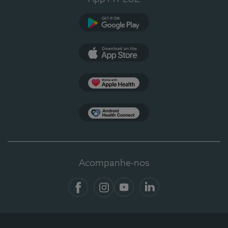
Google Play
App Store
Apple Health
Health Connect
Acompanhe-nos
Facebook
Instagram
YouTube
LinkedIn