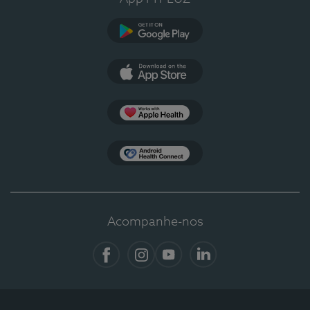
Google Play
App Store
Apple Health
Health Connect
Acompanhe-nos
Facebook
Instagram
YouTube
LinkedIn