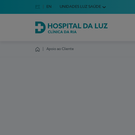
Idioma em Português
PT
English Language
EN
UNIDADES LUZ SAÚDE
Escolha o seu idioma
Hospital da Luz Clínica da Ria
Apoio ao Cliente
Homepage