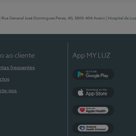
| Rua General José Domingues Peres, 40, 3800-404 Aveiro
| Hospital da Luz
o ao cliente
App MY LUZ
ntas frequentes
ctos
Google Play
cte-nos
App Store
Apple Health
Health Connect