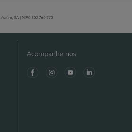
 Aveiro, SA
| NIPC 502 760 770
Acompanhe-nos
Facebook
Instagram
YouTube
LinkedIn