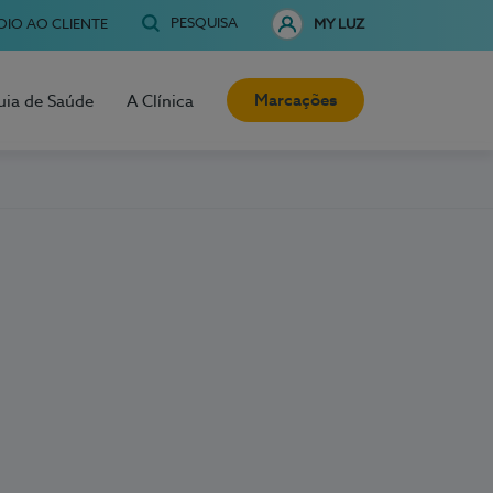
PESQUISA
OIO AO CLIENTE
MY LUZ
Marcações
uia de Saúde
A Clínica