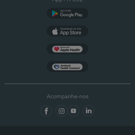
Google Play
App Store
Apple Health
Health Connect
Acompanhe-nos
Facebook
Instagram
YouTube
LinkedIn