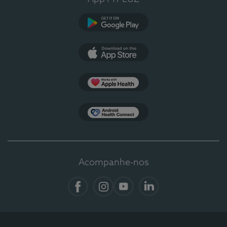
Google Play
App Store
Apple Health
Health Connect
Acompanhe-nos
Facebook
Instagram
YouTube
LinkedIn