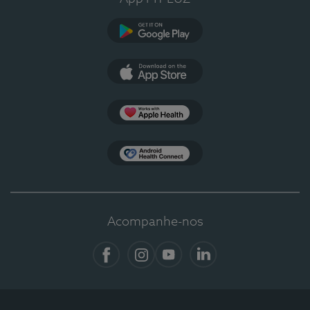
Google Play
App Store
Apple Health
Health Connect
Acompanhe-nos
Facebook
Instagram
YouTube
LinkedIn