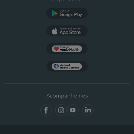
Google Play
App Store
Apple Health
Health Connect
Acompanhe-nos
Facebook
Instagram
YouTube
LinkedIn