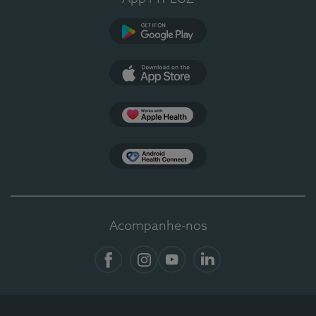
Google Play
App Store
Apple Health
Health Connect
Acompanhe-nos
Facebook
Instagram
YouTube
LinkedIn