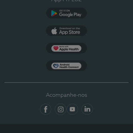
Google Play
App Store
Apple Health
Health Connect
Acompanhe-nos
Facebook
Instagram
YouTube
LinkedIn