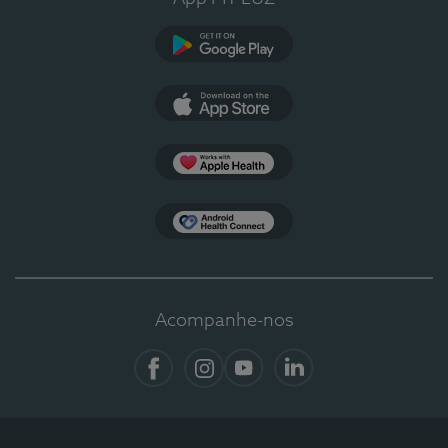
Google Play
App Store
Apple Health
Health Connect
Acompanhe-nos
Facebook
Instagram
YouTube
LinkedIn