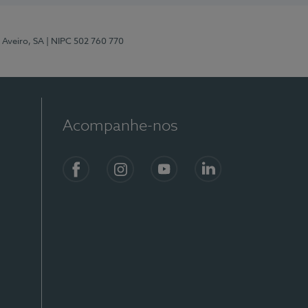
 Aveiro, SA
| NIPC 502 760 770
Acompanhe-nos
Facebook
Instagram
YouTube
LinkedIn