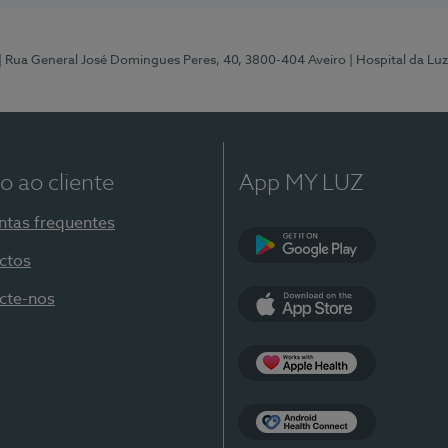
| Rua General José Domingues Peres, 40, 3800-404 Aveiro
| Hospital da Luz
o ao cliente
App MY LUZ
ntas frequentes
ctos
Google Play
cte-nos
App Store
Apple Health
Health Connect