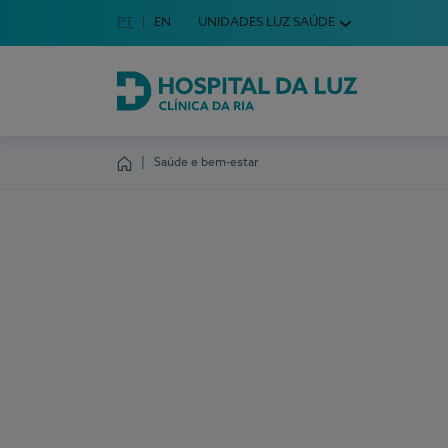
Idioma em Português
PT
English Language
EN
UNIDADES LUZ SAÚDE
Escolha o seu idioma
Hospital da Luz Clínica da Ria
Saúde e bem-estar
Homepage