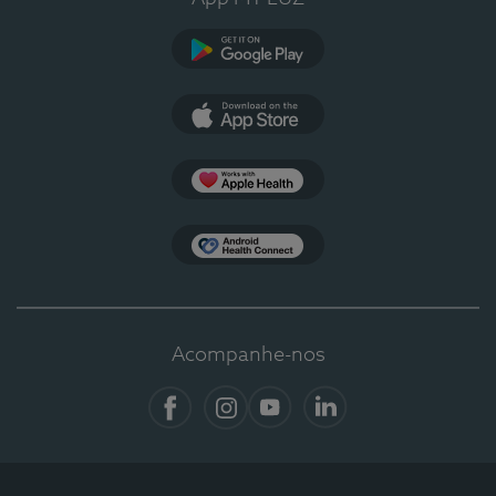
Google Play
App Store
Apple Health
Health Connect
Acompanhe-nos
Facebook
Instagram
YouTube
LinkedIn