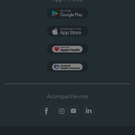
Google Play
App Store
Apple Health
Health Connect
Acompanhe-nos
Facebook
Instagram
YouTube
LinkedIn