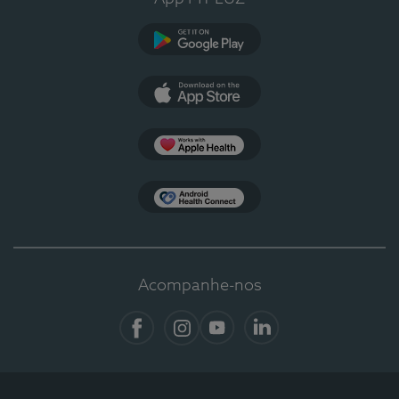
Google Play
App Store
Apple Health
Health Connect
Acompanhe-nos
Facebook
Instagram
YouTube
LinkedIn