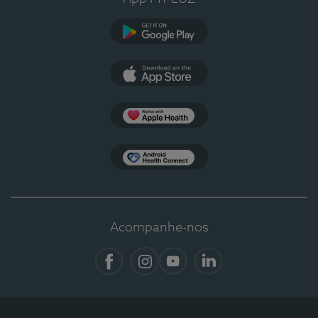
Google Play
App Store
Apple Health
Health Connect
Acompanhe-nos
Facebook
Instagram
YouTube
LinkedIn