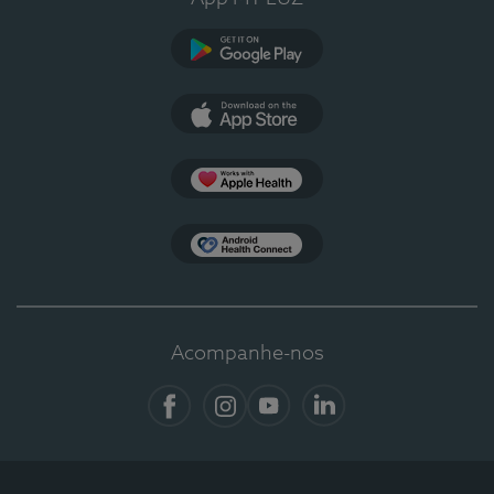
Google Play
App Store
Apple Health
Health Connect
Acompanhe-nos
Facebook
Instagram
YouTube
LinkedIn