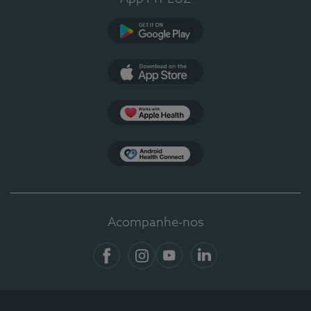
Google Play
App Store
Apple Health
Health Connect
Acompanhe-nos
Facebook
Instagram
YouTube
LinkedIn