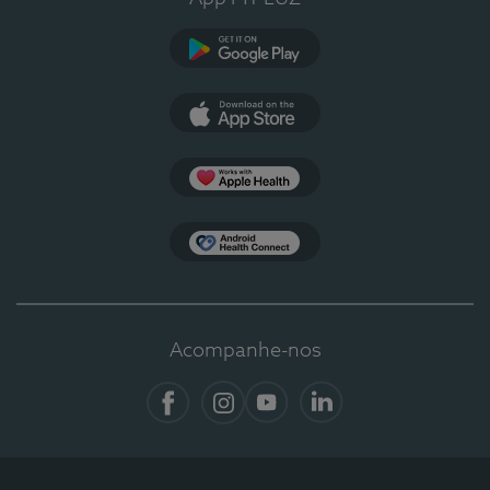
Google Play
App Store
Apple Health
Health Connect
Acompanhe-nos
Facebook
Instagram
YouTube
LinkedIn