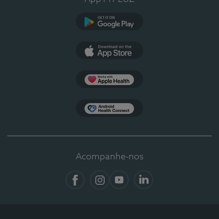
Google Play
App Store
Apple Health
Health Connect
Acompanhe-nos
Facebook
Instagram
YouTube
LinkedIn