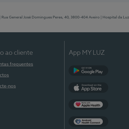
| Rua General José Domingues Peres, 40, 3800-404 Aveiro
| Hospital da Luz
o ao cliente
App MY LUZ
ntas frequentes
ctos
Google Play
cte-nos
App Store
Apple Health
Health Connect