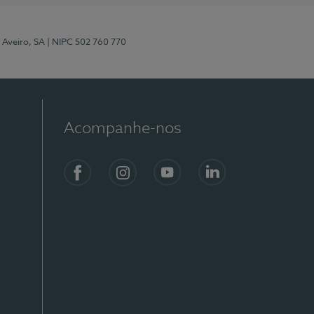
 Aveiro, SA
| NIPC 502 760 770
Acompanhe-nos
Facebook
Instagram
YouTube
LinkedIn