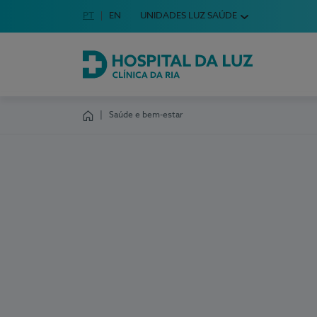
Idioma em Português
PT
English Language
EN
UNIDADES LUZ SAÚDE
Escolha o seu idioma
Hospital da Luz Clínica da Ria
Saúde e bem-estar
Homepage