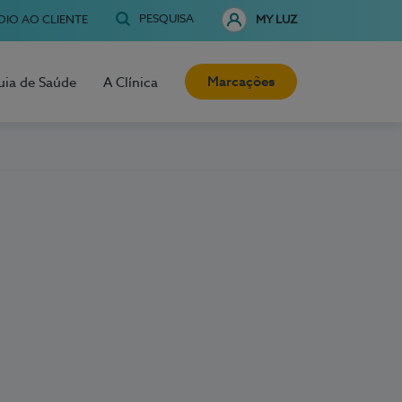
PESQUISA
OIO AO CLIENTE
MY LUZ
Marcações
uia de Saúde
A Clínica