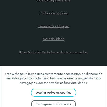
Política de privacidade
Política de cookies
Termos de utilização
Acessibilidade
© Luz Saúde 2026. Todos os direitos reservados.
Este website utiliza cookies estritamente necessários, analíticos e de
marketing e publicidade, para lhe oferecer uma boa experiência de
navegação e acesso a todas as funcionalidades.
Aceitar todos os cookies
Configurar preferências