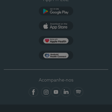
Google Play
App Store
Apple Health
Health Connect
Acompanhe-nos
Facebook
Instagram
YouTube
LinkedIn
Spotify