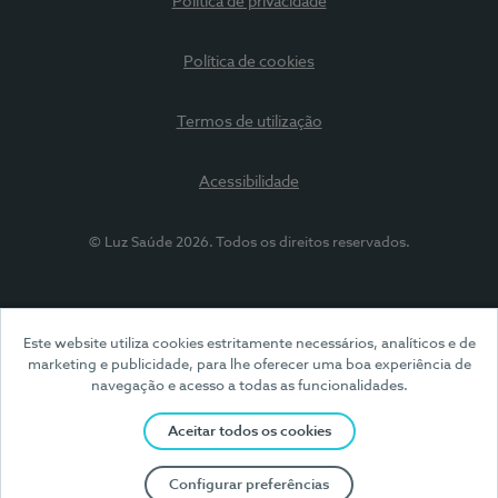
Política de privacidade
Política de cookies
Termos de utilização
Acessibilidade
© Luz Saúde 2026. Todos os direitos reservados.
Este website utiliza cookies estritamente necessários, analíticos e de
marketing e publicidade, para lhe oferecer uma boa experiência de
navegação e acesso a todas as funcionalidades.
Aceitar todos os cookies
Configurar preferências