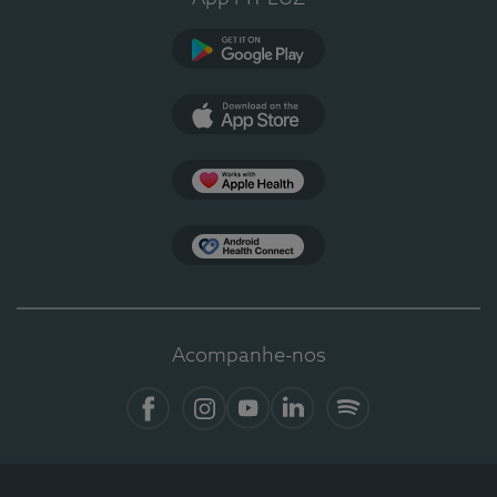
Google Play
App Store
Apple Health
Health Connect
Acompanhe-nos
Facebook
Instagram
YouTube
LinkedIn
Spotify