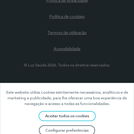
Política de privacidade
Política de cookies
Termos de utilização
Acessibilidade
© Luz Saúde 2026. Todos os direitos reservados.
Este website utiliza cookies estritamente necessários, analíticos e de
marketing e publicidade, para lhe oferecer uma boa experiência de
navegação e acesso a todas as funcionalidades.
Aceitar todos os cookies
Configurar preferências