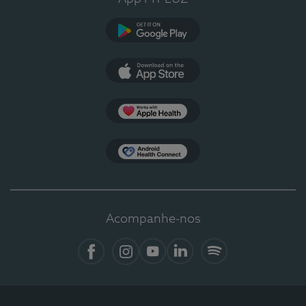
Google Play
App Store
Apple Health
Health Connect
Acompanhe-nos
Facebook
Instagram
YouTube
LinkedIn
Spotify