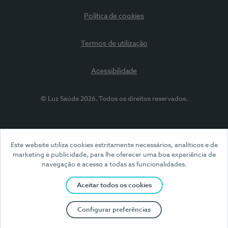
Política de cookies
Termos de utilização
Acessibilidade
© Luz Saúde 2026. Todos os direitos reservados.
Este website utiliza cookies estritamente necessários, analíticos e de
marketing e publicidade, para lhe oferecer uma boa experiência de
navegação e acesso a todas as funcionalidades.
Aceitar todos os cookies
Configurar preferências