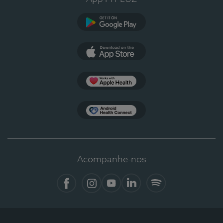
Google Play
App Store
Apple Health
Health Connect
Acompanhe-nos
Facebook
Instagram
YouTube
LinkedIn
Spotify