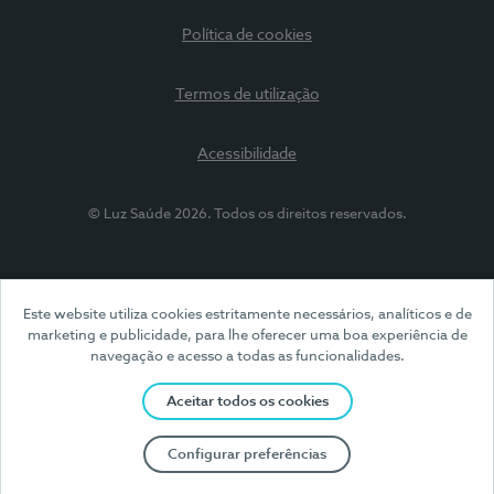
Política de cookies
Termos de utilização
Acessibilidade
© Luz Saúde 2026. Todos os direitos reservados.
Este website utiliza cookies estritamente necessários, analíticos e de
marketing e publicidade, para lhe oferecer uma boa experiência de
navegação e acesso a todas as funcionalidades.
Aceitar todos os cookies
Configurar preferências