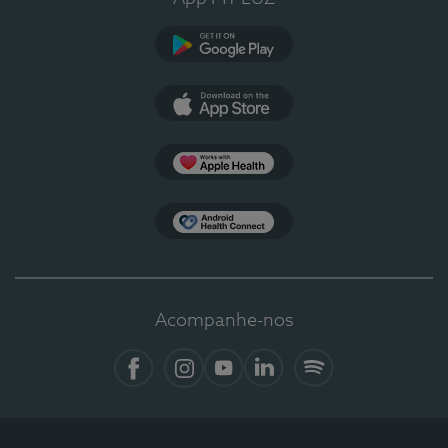
Google Play
App Store
Apple Health
Health Connect
Acompanhe-nos
Facebook
Instagram
YouTube
LinkedIn
Spotify