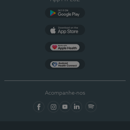
Google Play
App Store
Apple Health
Health Connect
Acompanhe-nos
Facebook
Instagram
YouTube
LinkedIn
Spotify