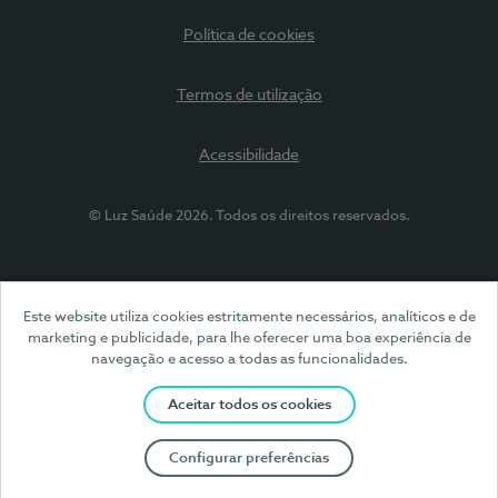
Política de cookies
Termos de utilização
Acessibilidade
© Luz Saúde 2026. Todos os direitos reservados.
Este website utiliza cookies estritamente necessários, analíticos e de
marketing e publicidade, para lhe oferecer uma boa experiência de
navegação e acesso a todas as funcionalidades.
Aceitar todos os cookies
Configurar preferências